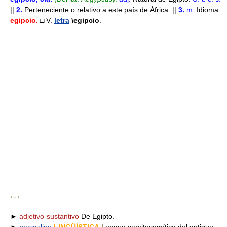
||
2.
Perteneciente o relativo a este país de África. ||
3.
m.
Idioma
egipcio.
□ V.
letra
\egipcio
.
* * *
►
adjetivo-sustantivo
De Egipto.