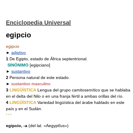
Enciclopedia Universal
egipcio
egipcio
►
adjetivo
1
De Egipto, estado de África septentrional.
SINÓNIMO
[egipciano]
►
sustantivo
2
Persona natural de este estado.
►
sustantivo masculino
3
LINGÜÍSTICA
Lengua del grupo camitosemítico que se hablaba
en el delta del Nilo o en una franja fértil a ambas orillas del río.
4
LINGÜÍSTICA
Variedad lingüística del árabe hablado en este
país y en el Sudán.
* * *
egipcio, -a
(del lat. «Aegyptĭus»)