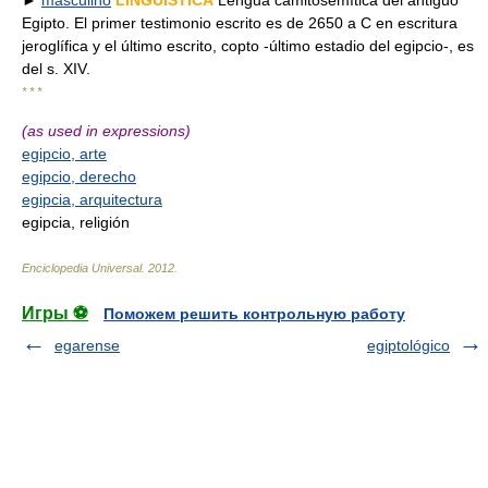
►
masculino
LINGÜÍSTICA
Lengua camitosemítica del antiguo
Egipto. El primer testimonio escrito es de 2650 a C en escritura
jeroglífica y el último escrito, copto -último estadio del egipcio-, es
del s. XIV.
* * *
(as used in expressions)
egipcio, arte
egipcio, derecho
egipcia, arquitectura
egipcia, religión
Enciclopedia Universal
.
2012
.
Игры ⚽
Поможем решить контрольную работу
egarense
egiptológico