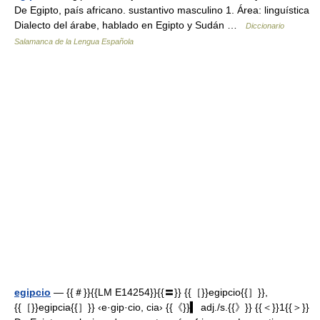
De Egipto, país africano. sustantivo masculino 1. Área: linguística
Dialecto del árabe, hablado en Egipto y Sudán …
Diccionario
Salamanca de la Lengua Española
egipcio
— {{＃}}{{LM E14254}}{{〓}} {{［}}egipcio{{］}},
{{［}}egipcia{{］}} ‹e·gip·cio, cia› {{《}}▍ adj./s.{{》}} {{＜}}1{{＞}}