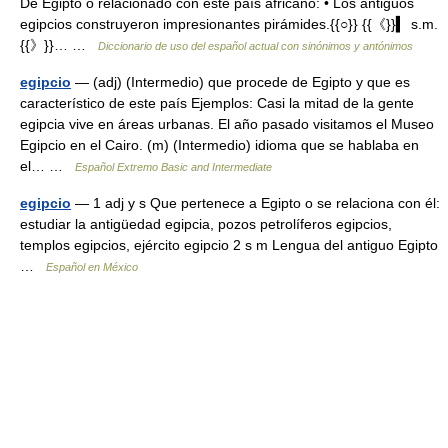
De Egipto o relacionado con este país africano: • Los antiguos
egipcios construyeron impresionantes pirámides.{{○}} {{《}}▍ s.m.
{{》}}… …
Diccionario de uso del español actual con sinónimos y antónimos
egipcio
— (adj) (Intermedio) que procede de Egipto y que es
característico de este país Ejemplos: Casi la mitad de la gente
egipcia vive en áreas urbanas. El año pasado visitamos el Museo
Egipcio en el Cairo. (m) (Intermedio) idioma que se hablaba en
el… …
Español Extremo Basic and Intermediate
egipcio
— 1 adj y s Que pertenece a Egipto o se relaciona con él:
estudiar la antigüedad egipcia, pozos petrolíferos egipcios,
templos egipcios, ejército egipcio 2 s m Lengua del antiguo Egipto
…
Español en México