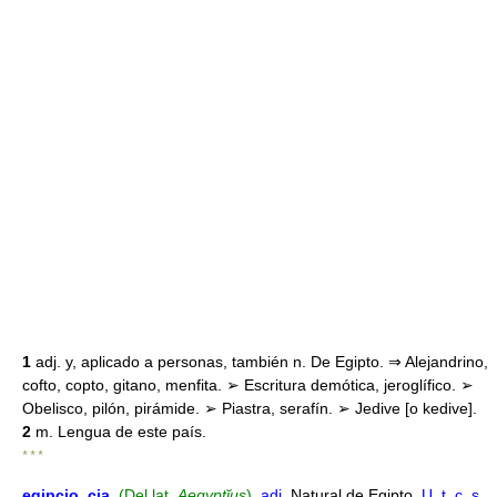
1
adj. y, aplicado a personas, también n. De Egipto. ⇒ Alejandrino,
cofto, copto, gitano, menfita. ➢ Escritura demótica, jeroglífico. ➢
Obelisco, pilón, pirámide. ➢ Piastra, serafín. ➢ Jedive [o kedive].
2
m. Lengua de este país.
* * *
egipcio
, cia
.
(Del lat.
Aegyptĭus
).
adj.
Natural de Egipto.
U. t. c. s.