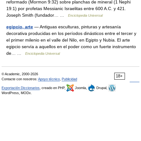
reformado (Mormon 9:32) sobre planchas de mineral (1 Nephi
19:1) por profetas Messianic Israelitas entre 600 A.C. y 421.
Joseph Smith (fundador… …
Enciclopedia Universal
egipcio, arte
— Antiguas esculturas, pinturas y artesanía
decorativa producidas en los períodos dinásticos entre el tercer y
el primer milenio en el valle del Nilo, en Egipto y Nubia. El arte
egipcio servía a aquellos en el poder como un fuerte instrumento
de… …
Enciclopedia Universal
© Academic, 2000-2026
18+
Contacte con nosotros:
Apoyo técnico
,
Publicidad
Exportación Diccionarios
, creado en PHP,
Joomla,
Drupal,
WordPress, MODx.