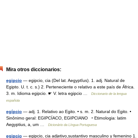
Mira otros diccionarios:
egipcio
— egipcio, cia (Del lat. Aegyptĭus). 1. adj. Natural de
Egipto. U. t. c. s.) 2. Perteneciente o relativo a este país de África.
3. m. Idioma egipcio. ☛ V. letra egipcio …
Diccionario de la lengua
española
egípcio
— adj. 1. Relativo ao Egito. • s. m. 2. Natural do Egito. •
Sinônimo geral: EGIPCÍACO, EGIPCIANO ‣ Etimologia: latim
Aegyptius, a, um …
Dicionário da Língua Portuguesa
egipcio
— egipcio, cia adjetivo,sustantivo masculino y femenino 1.